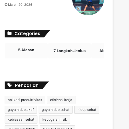
March 20, 2026
Categories
5 Alasan
7 Langkah Jenius
Airdrop Crypto
Pencarian
aplikasi produktivitas
efisiensi kerja
gaya hidup aktif
gaya hidup sehat
hidup sehat
kebiasaan sehat
kebugaran fisik