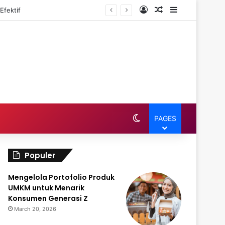
Log In
Random Article
Sidebar
Efektif
Switch skin
PAGES
Populer
Mengelola Portofolio Produk
UMKM untuk Menarik
Konsumen Generasi Z
March 20, 2026