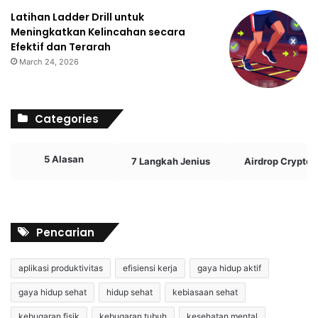
Latihan Ladder Drill untuk
Meningkatkan Kelincahan secara
Efektif dan Terarah
March 24, 2026
Categories
5 Alasan
7 Langkah Jenius
Airdrop Crypto
Pencarian
aplikasi produktivitas
efisiensi kerja
gaya hidup aktif
gaya hidup sehat
hidup sehat
kebiasaan sehat
kebugaran fisik
kebugaran tubuh
kesehatan mental