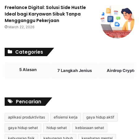
Freelance Digital: Solusi Side Hustle
Ideal bagi Karyawan Sibuk Tanpa
Mengganggu Pekerjaan
March 22, 2026
Categories
5 Alasan
7 Langkah Jenius
Airdrop Crypto
Pencarian
aplikasi produktivitas
efisiensi kerja
gaya hidup aktif
gaya hidup sehat
hidup sehat
kebiasaan sehat
kebugaran fisik
kebugaran tubuh
kesehatan mental