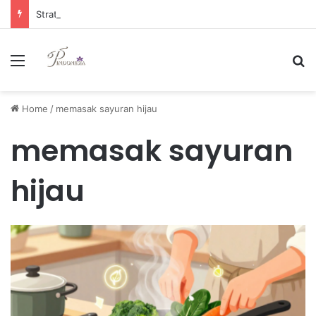
Strategi Manajemen Keuangan Efektif untuk Unggul di Industri E-commerce yang Kompetitif
Menu
Se
Home
/
memasak sayuran hijau
memasak sayuran
hijau