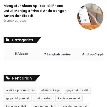
Mengatur Akses Aplikasi di iPhone
untuk Menjaga Privasi Anda dengan
Aman dan Efektif
March 22, 2026
Categories
5 Alasan
7 Langkah Jenius
Airdrop Crypto
Pencarian
aplikasi produktivitas
efisiensi kerja
gaya hidup aktif
gaya hidup sehat
hidup sehat
kebiasaan sehat
kebugaran fisik
kebugaran tubuh
kesehatan mental