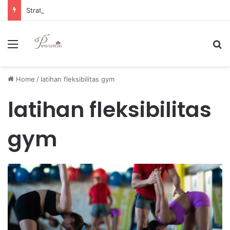
Strategi Manajemen Keuangan Efektif untuk Unggul di Industri E-commerce yang Kompetitif
Menu
Se
Home
/
latihan fleksibilitas gym
latihan fleksibilitas
gym