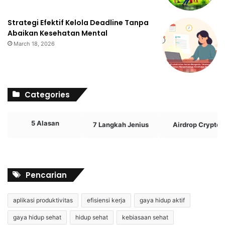
Strategi Efektif Kelola Deadline Tanpa
Abaikan Kesehatan Mental
March 18, 2026
Categories
5 Alasan
7 Langkah Jenius
Airdrop Crypto
Pencarian
aplikasi produktivitas
efisiensi kerja
gaya hidup aktif
gaya hidup sehat
hidup sehat
kebiasaan sehat