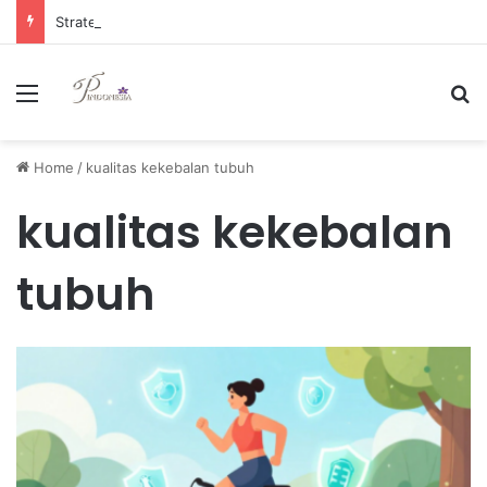
Strategi Manajemen Keuangan Efektif untuk Unggul di Industri E-commerce yang Kompetitif
Menu
Se
Home
/
kualitas kekebalan tubuh
kualitas kekebalan
tubuh