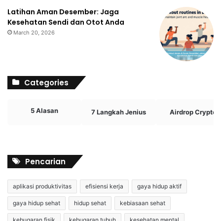
Latihan Aman Desember: Jaga
Kesehatan Sendi dan Otot Anda
March 20, 2026
Categories
5 Alasan
7 Langkah Jenius
Airdrop Crypto
Pencarian
aplikasi produktivitas
efisiensi kerja
gaya hidup aktif
gaya hidup sehat
hidup sehat
kebiasaan sehat
kebugaran fisik
kebugaran tubuh
kesehatan mental