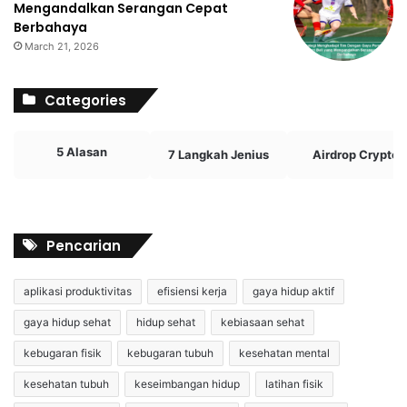
Mengandalkan Serangan Cepat
Berbahaya
March 21, 2026
Categories
5 Alasan
7 Langkah Jenius
Airdrop Crypto
Pencarian
aplikasi produktivitas
efisiensi kerja
gaya hidup aktif
gaya hidup sehat
hidup sehat
kebiasaan sehat
kebugaran fisik
kebugaran tubuh
kesehatan mental
kesehatan tubuh
keseimbangan hidup
latihan fisik