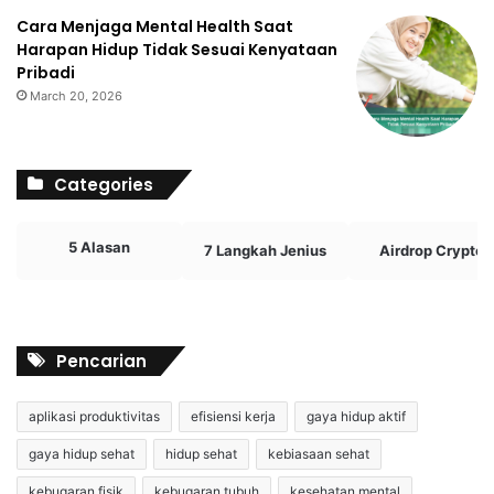
Cara Menjaga Mental Health Saat
Harapan Hidup Tidak Sesuai Kenyataan
Pribadi
March 20, 2026
Categories
5 Alasan
7 Langkah Jenius
Airdrop Crypto
Pencarian
aplikasi produktivitas
efisiensi kerja
gaya hidup aktif
gaya hidup sehat
hidup sehat
kebiasaan sehat
kebugaran fisik
kebugaran tubuh
kesehatan mental