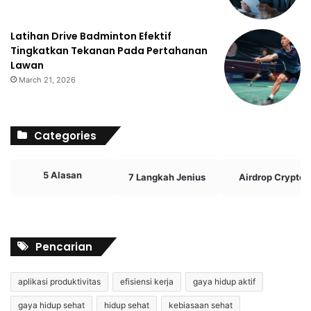
Latihan Drive Badminton Efektif
Tingkatkan Tekanan Pada Pertahanan
Lawan
March 21, 2026
Categories
5 Alasan
7 Langkah Jenius
Airdrop Crypto
Pencarian
aplikasi produktivitas
efisiensi kerja
gaya hidup aktif
gaya hidup sehat
hidup sehat
kebiasaan sehat