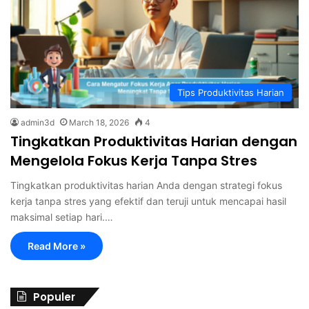
Tips Produktivitas Harian
admin3d
March 18, 2026
4
Tingkatkan Produktivitas Harian dengan
Mengelola Fokus Kerja Tanpa Stres
Tingkatkan produktivitas harian Anda dengan strategi fokus
kerja tanpa stres yang efektif dan teruji untuk mencapai hasil
maksimal setiap hari.…
Read More »
Populer