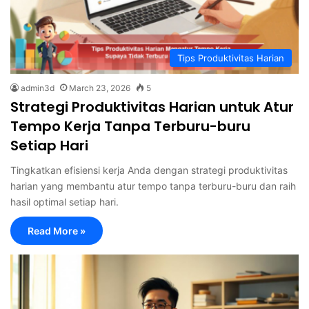
Tips Produktivitas Harian
admin3d
March 23, 2026
5
Strategi Produktivitas Harian untuk Atur
Tempo Kerja Tanpa Terburu-buru
Setiap Hari
Tingkatkan efisiensi kerja Anda dengan strategi produktivitas
harian yang membantu atur tempo tanpa terburu-buru dan raih
hasil optimal setiap hari.
Read More »