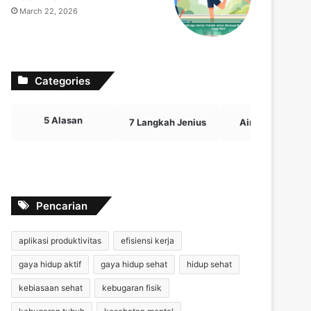
March 22, 2026
Categories
5 Alasan
7 Langkah Jenius
Airdrop Crypto
Pencarian
aplikasi produktivitas
efisiensi kerja
gaya hidup aktif
gaya hidup sehat
hidup sehat
kebiasaan sehat
kebugaran fisik