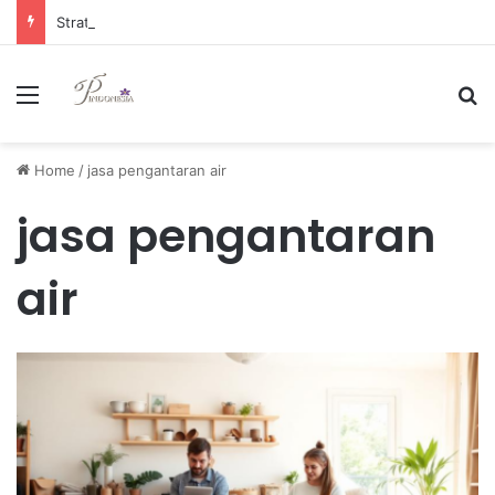
Strategi Manajemen Keuangan Efektif untuk Unggul di Industri E-commerce yang Kompetitif
Menu
Se
Home
/
jasa pengantaran air
jasa pengantaran
air