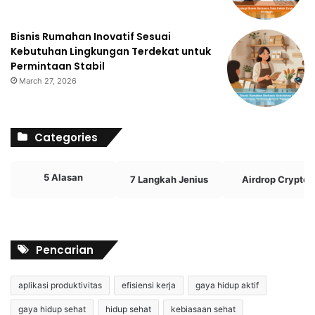
Bisnis Rumahan Inovatif Sesuai
Kebutuhan Lingkungan Terdekat untuk
Permintaan Stabil
March 27, 2026
Categories
5 Alasan
7 Langkah Jenius
Airdrop Crypto
Pencarian
aplikasi produktivitas
efisiensi kerja
gaya hidup aktif
gaya hidup sehat
hidup sehat
kebiasaan sehat