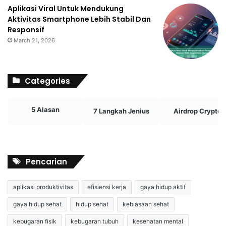
Aplikasi Viral Untuk Mendukung
Aktivitas Smartphone Lebih Stabil Dan
Responsif
March 21, 2026
Categories
5 Alasan
7 Langkah Jenius
Airdrop Crypto
Pencarian
aplikasi produktivitas
efisiensi kerja
gaya hidup aktif
gaya hidup sehat
hidup sehat
kebiasaan sehat
kebugaran fisik
kebugaran tubuh
kesehatan mental