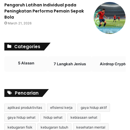
Pengaruh Latihan Individual pada
Peningkatan Performa Pemain Sepak
Bola
March 21, 2026
Categories
5 Alasan
7 Langkah Jenius
Airdrop Crypto
Pencarian
aplikasi produktivitas
efisiensi kerja
gaya hidup aktif
gaya hidup sehat
hidup sehat
kebiasaan sehat
kebugaran fisik
kebugaran tubuh
kesehatan mental