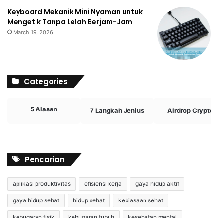
Keyboard Mekanik Mini Nyaman untuk
Mengetik Tanpa Lelah Berjam-Jam
March 19, 2026
Categories
5 Alasan
7 Langkah Jenius
Airdrop Crypto
Pencarian
aplikasi produktivitas
efisiensi kerja
gaya hidup aktif
gaya hidup sehat
hidup sehat
kebiasaan sehat
kebugaran fisik
kebugaran tubuh
kesehatan mental