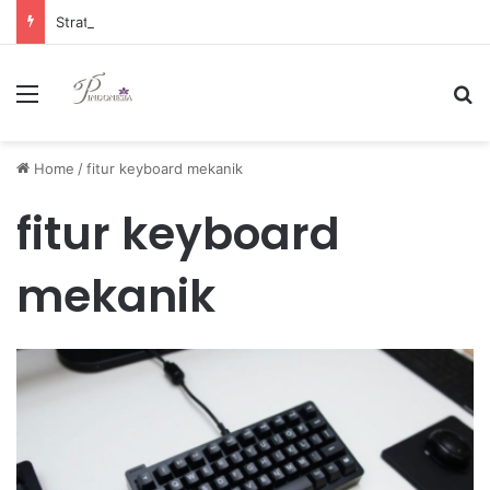
Strategi Manajemen Keuangan Efektif untuk Unggul di Industri E-commerce yang Kompetitif
Menu
Se
Home
/
fitur keyboard mekanik
fitur keyboard
mekanik