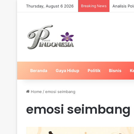
Thursday, August 6 2026
Breaking News
Analisis Po
Beranda
Gaya Hidup
Politik
Bisnis
K
Home
/
emosi seimbang
emosi seimbang