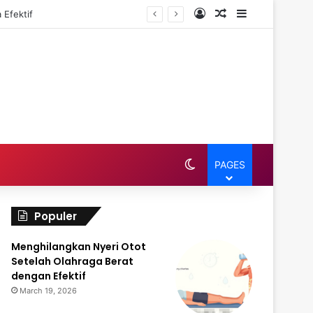
Log In
Random Article
Sidebar
 Efektif
Switch skin
PAGES
Populer
Menghilangkan Nyeri Otot
Setelah Olahraga Berat
dengan Efektif
March 19, 2026