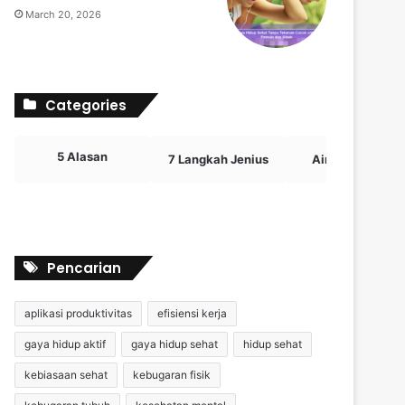
March 20, 2026
Categories
5 Alasan
7 Langkah Jenius
Airdrop Crypto
Pencarian
aplikasi produktivitas
efisiensi kerja
gaya hidup aktif
gaya hidup sehat
hidup sehat
kebiasaan sehat
kebugaran fisik