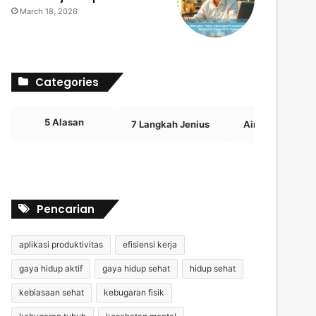
March 18, 2026
Categories
5 Alasan
7 Langkah Jenius
Airdrop Crypto
Pencarian
aplikasi produktivitas
efisiensi kerja
gaya hidup aktif
gaya hidup sehat
hidup sehat
kebiasaan sehat
kebugaran fisik