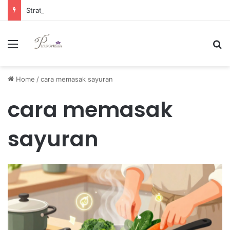
Strategi Manajemen Keuangan Efektif untuk Unggul di Industri E-commerce yang Kompetitif
Menu
Se
Home
/
cara memasak sayuran
cara memasak
sayuran