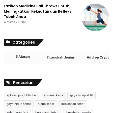
Latihan Medicine Ball Throws untuk
Meningkatkan Kekuatan dan Refleks
Tubuh Anda
March 27, 2026
Categories
5 Alasan
7 Langkah Jenius
Airdrop Crypto
Pencarian
aplikasi produktivitas
efisiensi kerja
gaya hidup aktif
gaya hidup sehat
hidup sehat
kebiasaan sehat
kebugaran fisik
kebugaran tubuh
kesehatan mental