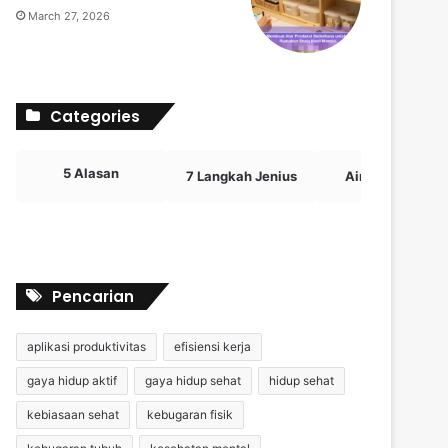
March 27, 2026
Categories
5 Alasan
7 Langkah Jenius
Airdrop Crypto
Pencarian
aplikasi produktivitas
efisiensi kerja
gaya hidup aktif
gaya hidup sehat
hidup sehat
kebiasaan sehat
kebugaran fisik