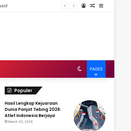
Log In
Random Article
Sidebar
ktif
Switch skin
PAGES
Populer
Hasil Lengkap Kejuaraan
Dunia Panjat Tebing 2026:
Atlet Indonesia Berjaya
March 20, 2026