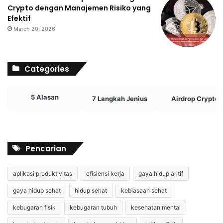
Crypto dengan Manajemen Risiko yang
Efektif
March 20, 2026
Categories
5 Alasan
7 Langkah Jenius
Airdrop Crypto
Pencarian
aplikasi produktivitas
efisiensi kerja
gaya hidup aktif
gaya hidup sehat
hidup sehat
kebiasaan sehat
kebugaran fisik
kebugaran tubuh
kesehatan mental