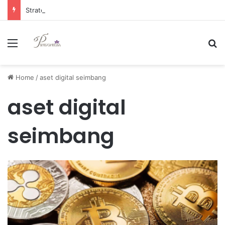
Strategi Manajemen Keuangan Efektif untuk Unggul di Industri E-commerce yang Kompetitif
Menu
Se
Home
/
aset digital seimbang
aset digital
seimbang