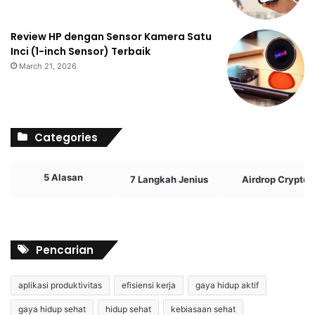
Review HP dengan Sensor Kamera Satu
Inci (1-inch Sensor) Terbaik
March 21, 2026
Categories
5 Alasan
7 Langkah Jenius
Airdrop Crypto
Pencarian
aplikasi produktivitas
efisiensi kerja
gaya hidup aktif
gaya hidup sehat
hidup sehat
kebiasaan sehat