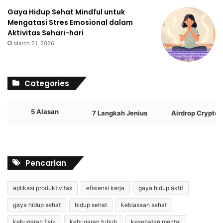
Gaya Hidup Sehat Mindful untuk
Mengatasi Stres Emosional dalam
Aktivitas Sehari-hari
March 21, 2026
Categories
5 Alasan
7 Langkah Jenius
Airdrop Crypto
Pencarian
aplikasi produktivitas
efisiensi kerja
gaya hidup aktif
gaya hidup sehat
hidup sehat
kebiasaan sehat
kebugaran fisik
kebugaran tubuh
kesehatan mental