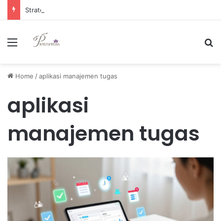
Strategi Manajemen Keuangan Efektif untuk Unggul di Industri E-commerce yang Kompetitif
Menu
Se
Home
/
aplikasi manajemen tugas
aplikasi
manajemen tugas