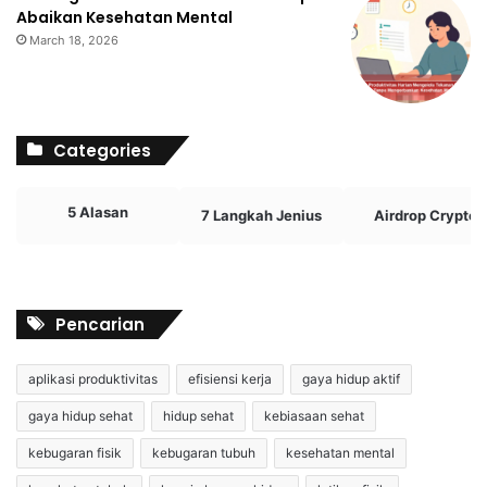
Abaikan Kesehatan Mental
March 18, 2026
Categories
5 Alasan
7 Langkah Jenius
Airdrop Crypto
Pencarian
aplikasi produktivitas
efisiensi kerja
gaya hidup aktif
gaya hidup sehat
hidup sehat
kebiasaan sehat
kebugaran fisik
kebugaran tubuh
kesehatan mental