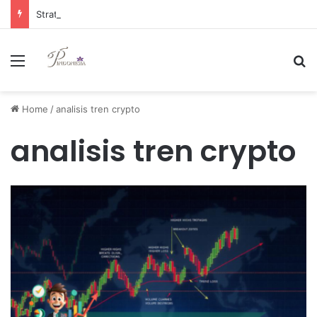
Strategi Manajemen Keuangan Efektif untuk Unggul di Industri E-commerce yang Kompetitif
Menu
Se
Home
/
analisis tren crypto
analisis tren crypto