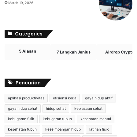
March 19, 2026
Categories
5 Alasan
7 Langkah Jenius
Airdrop Crypto
Pencarian
aplikasi produktivitas
efisiensi kerja
gaya hidup aktif
gaya hidup sehat
hidup sehat
kebiasaan sehat
kebugaran fisik
kebugaran tubuh
kesehatan mental
kesehatan tubuh
keseimbangan hidup
latihan fisik