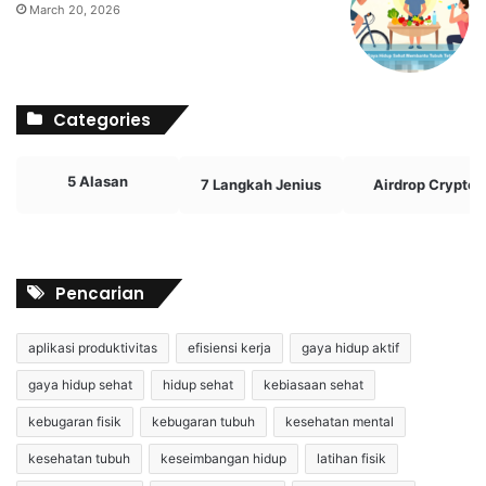
March 20, 2026
Categories
5 Alasan
7 Langkah Jenius
Airdrop Crypto
Pencarian
aplikasi produktivitas
efisiensi kerja
gaya hidup aktif
gaya hidup sehat
hidup sehat
kebiasaan sehat
kebugaran fisik
kebugaran tubuh
kesehatan mental
kesehatan tubuh
keseimbangan hidup
latihan fisik