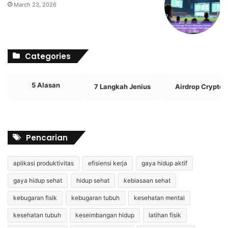
March 23, 2026
Categories
5 Alasan
7 Langkah Jenius
Airdrop Crypto
Pencarian
aplikasi produktivitas
efisiensi kerja
gaya hidup aktif
gaya hidup sehat
hidup sehat
kebiasaan sehat
kebugaran fisik
kebugaran tubuh
kesehatan mental
kesehatan tubuh
keseimbangan hidup
latihan fisik