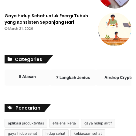
Gaya Hidup Sehat untuk Energi Tubuh
yang Konsisten Sepanjang Hari
March 21, 2026
Categories
5 Alasan
7 Langkah Jenius
Airdrop Crypto
Pencarian
aplikasi produktivitas
efisiensi kerja
gaya hidup aktif
gaya hidup sehat
hidup sehat
kebiasaan sehat