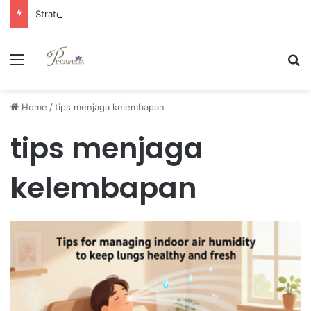
Strategi Manajemen Keuangan Efektif untuk Unggul di Industri E-commerce yang Kompetitif
Menu
Se
Home
/
tips menjaga kelembapan
tips menjaga
kelembapan