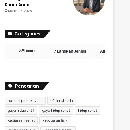
Karier Anda
March 27, 2026
Categories
5 Alasan
7 Langkah Jenius
Airdrop Crypto
Pencarian
aplikasi produktivitas
efisiensi kerja
gaya hidup aktif
gaya hidup sehat
hidup sehat
kebiasaan sehat
kebugaran fisik