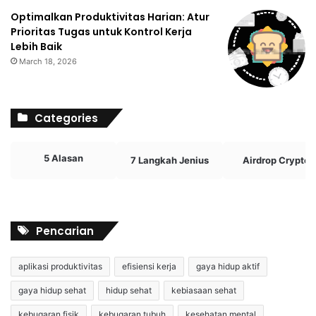
Optimalkan Produktivitas Harian: Atur
Prioritas Tugas untuk Kontrol Kerja
Lebih Baik
March 18, 2026
Categories
5 Alasan
7 Langkah Jenius
Airdrop Crypto
Pencarian
aplikasi produktivitas
efisiensi kerja
gaya hidup aktif
gaya hidup sehat
hidup sehat
kebiasaan sehat
kebugaran fisik
kebugaran tubuh
kesehatan mental