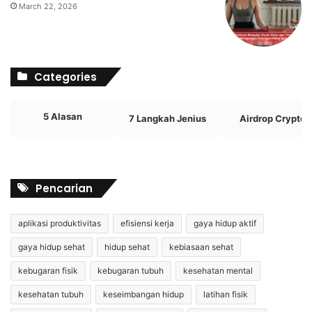
March 22, 2026
Categories
5 Alasan
7 Langkah Jenius
Airdrop Crypto
Pencarian
aplikasi produktivitas
efisiensi kerja
gaya hidup aktif
gaya hidup sehat
hidup sehat
kebiasaan sehat
kebugaran fisik
kebugaran tubuh
kesehatan mental
kesehatan tubuh
keseimbangan hidup
latihan fisik