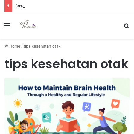
Strategi Manajemen Keuangan Efektif untuk Unggul di Industri E-commerce yang Kompetitif
Menu
Se
Home
/
tips kesehatan otak
tips kesehatan otak