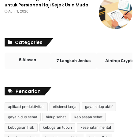
untuk Persiapan Haji Sejak Usia Muda
April 1, 2026
Categories
5 Alasan
7 Langkah Jenius
Airdrop Crypto
Pencarian
aplikasi produktivitas
efisiensi kerja
gaya hidup aktif
gaya hidup sehat
hidup sehat
kebiasaan sehat
kebugaran fisik
kebugaran tubuh
kesehatan mental