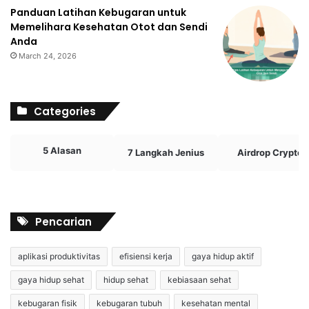
Panduan Latihan Kebugaran untuk
Memelihara Kesehatan Otot dan Sendi
Anda
March 24, 2026
Categories
5 Alasan
7 Langkah Jenius
Airdrop Crypto
Pencarian
aplikasi produktivitas
efisiensi kerja
gaya hidup aktif
gaya hidup sehat
hidup sehat
kebiasaan sehat
kebugaran fisik
kebugaran tubuh
kesehatan mental