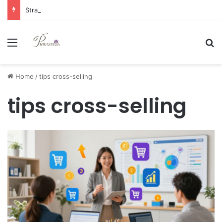
Strategi Manajemen Keuangan Efektif untuk Unggul di Industri E-commerce yang Kompetitif
Menu
Se
Home
/
tips cross-selling
tips cross-selling