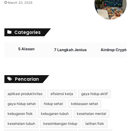
March 20, 2026
Categories
5 Alasan
7 Langkah Jenius
Airdrop Crypto
Pencarian
aplikasi produktivitas
efisiensi kerja
gaya hidup aktif
gaya hidup sehat
hidup sehat
kebiasaan sehat
kebugaran fisik
kebugaran tubuh
kesehatan mental
kesehatan tubuh
keseimbangan hidup
latihan fisik