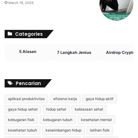
March 19, 2026
Categories
5 Alasan
7 Langkah Jenius
Airdrop Crypto
Pencarian
aplikasi produktivitas
efisiensi kerja
gaya hidup aktif
gaya hidup sehat
hidup sehat
kebiasaan sehat
kebugaran fisik
kebugaran tubuh
kesehatan mental
kesehatan tubuh
keseimbangan hidup
latihan fisik