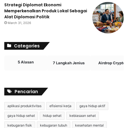
Strategi Diplomat Ekonomi
Memperkenalkan Produk Lokal Sebagai
Alat Diplomasi Politik
March 31, 2026
Categories
5 Alasan
7 Langkah Jenius
Airdrop Crypto
Pencarian
aplikasi produktivitas
efisiensi kerja
gaya hidup aktif
gaya hidup sehat
hidup sehat
kebiasaan sehat
kebugaran fisik
kebugaran tubuh
kesehatan mental