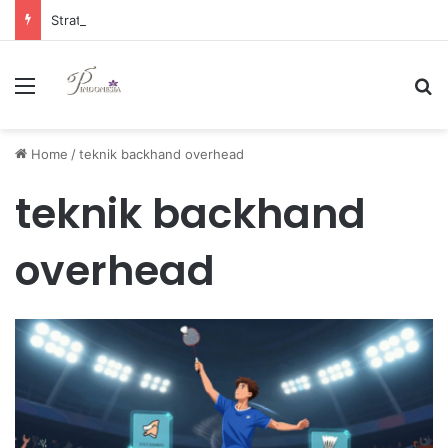
Strategi Manajemen Keuangan Efektif untuk Unggul di Industri E-commerce yang Kompetitif
Menu
Se
Home
/
teknik backhand overhead
teknik backhand
overhead