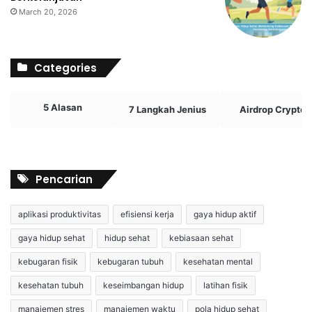
March 20, 2026
Categories
5 Alasan
7 Langkah Jenius
Airdrop Crypto
Pencarian
aplikasi produktivitas
efisiensi kerja
gaya hidup aktif
gaya hidup sehat
hidup sehat
kebiasaan sehat
kebugaran fisik
kebugaran tubuh
kesehatan mental
kesehatan tubuh
keseimbangan hidup
latihan fisik
manajemen stres
manajemen waktu
pola hidup sehat