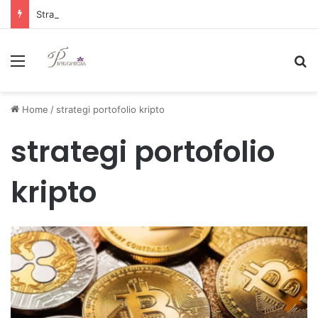
Strategi Manajemen Keuangan Efektif untuk Unggul di Industri E-commerce yang Kompetitif
Menu
Se
Home
/
strategi portofolio kripto
strategi portofolio
kripto