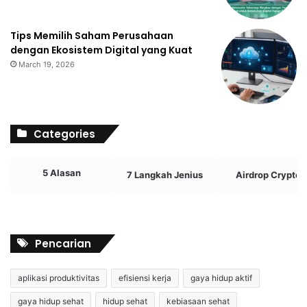
Tips Memilih Saham Perusahaan
dengan Ekosistem Digital yang Kuat
March 19, 2026
Categories
5 Alasan
7 Langkah Jenius
Airdrop Crypto
Pencarian
aplikasi produktivitas
efisiensi kerja
gaya hidup aktif
gaya hidup sehat
hidup sehat
kebiasaan sehat