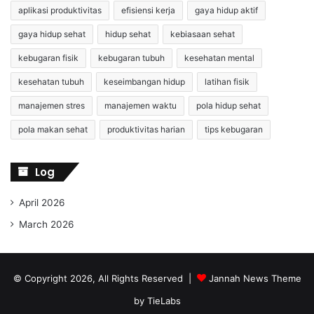
aplikasi produktivitas
efisiensi kerja
gaya hidup aktif
gaya hidup sehat
hidup sehat
kebiasaan sehat
kebugaran fisik
kebugaran tubuh
kesehatan mental
kesehatan tubuh
keseimbangan hidup
latihan fisik
manajemen stres
manajemen waktu
pola hidup sehat
pola makan sehat
produktivitas harian
tips kebugaran
Log
April 2026
March 2026
© Copyright 2026, All Rights Reserved |
Jannah News Theme
by TieLabs