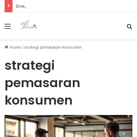
Strategi Manajemen Keuangan Efektif untuk Unggul di Industri E-commerce yang Kompetitif
Menu
Se
Home
/
strategi pemasaran konsumen
strategi
pemasaran
konsumen