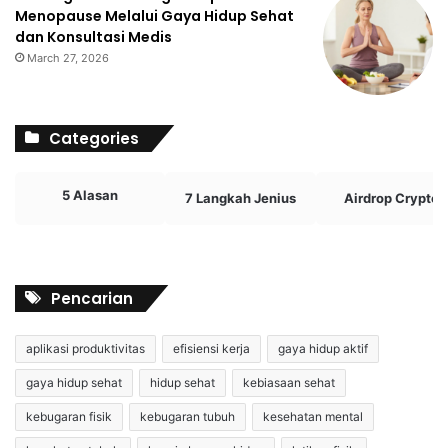
Menopause Melalui Gaya Hidup Sehat
dan Konsultasi Medis
March 27, 2026
Categories
5 Alasan
7 Langkah Jenius
Airdrop Crypto
Pencarian
aplikasi produktivitas
efisiensi kerja
gaya hidup aktif
gaya hidup sehat
hidup sehat
kebiasaan sehat
kebugaran fisik
kebugaran tubuh
kesehatan mental