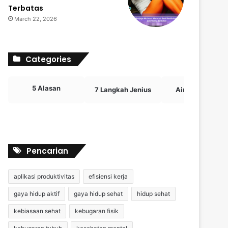
Terbatas
March 22, 2026
Categories
5 Alasan
7 Langkah Jenius
Airdrop Crypto
Pencarian
aplikasi produktivitas
efisiensi kerja
gaya hidup aktif
gaya hidup sehat
hidup sehat
kebiasaan sehat
kebugaran fisik