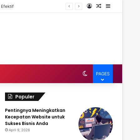
Log In
Random Article
Sidebar
Efektif
Switch skin
PAGES
Populer
Pentingnya Meningkatkan
Kecepatan Website untuk
Sukses Bisnis Anda
April 9, 2026