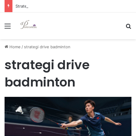
Strategi Manajemen Keuangan Efektif untuk Unggul di Industri E-commerce yang Kompetitif
Menu
Se
Home
/
strategi drive badminton
strategi drive
badminton