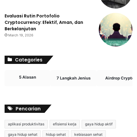
Evaluasi Rutin Portofolio
Cryptocurrency: Efektif, Aman, dan
Berkelanjutan
March 19, 2026
Categories
5 Alasan
7 Langkah Jenius
Airdrop Crypto
Pencarian
aplikasi produktivitas
efisiensi kerja
gaya hidup aktif
gaya hidup sehat
hidup sehat
kebiasaan sehat