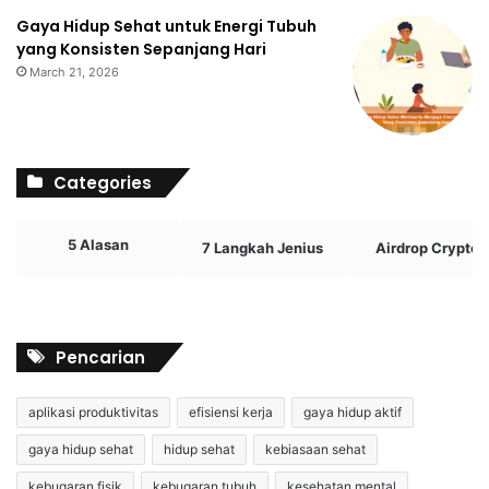
Gaya Hidup Sehat untuk Energi Tubuh
yang Konsisten Sepanjang Hari
March 21, 2026
Categories
5 Alasan
7 Langkah Jenius
Airdrop Crypto
Pencarian
aplikasi produktivitas
efisiensi kerja
gaya hidup aktif
gaya hidup sehat
hidup sehat
kebiasaan sehat
kebugaran fisik
kebugaran tubuh
kesehatan mental