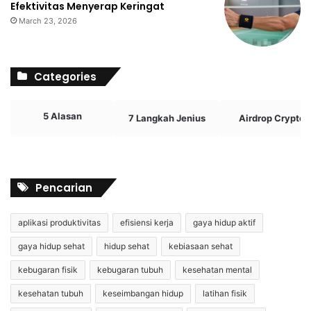
Efektivitas Menyerap Keringat
March 23, 2026
Categories
5 Alasan
7 Langkah Jenius
Airdrop Crypto
Pencarian
aplikasi produktivitas
efisiensi kerja
gaya hidup aktif
gaya hidup sehat
hidup sehat
kebiasaan sehat
kebugaran fisik
kebugaran tubuh
kesehatan mental
kesehatan tubuh
keseimbangan hidup
latihan fisik