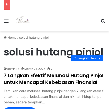
Strategi Manajemen Keuangan Efektif untuk Unggul di Industri E-commerce yang Kompetitif
Menu
Se
Home
/
solusi hutang pinjol
solusi hutang pinjol
7 Langkah Jenius
admin3d
March 21, 2026
7
7 Langkah Efektif Melunasi Hutang Pinjol
untuk Mencapai Kebebasan Finansial
Temukan cara melunasi hutang pinjol dengan 7 langkah efektif
untuk mencapai kebebasan finansial dan nikmati hidup tanpa
beban, segera terapkan…