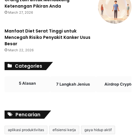
Ketenangan Pikiran Anda
March 27, 2026
Manfaat Diet Serat Tinggi untuk
Mencegah Risiko Penyakit Kanker Usus
Besar
March 22, 2026
Categories
5 Alasan
7 Langkah Jenius
Airdrop Crypto
Pencarian
aplikasi produktivitas
efisiensi kerja
gaya hidup aktif