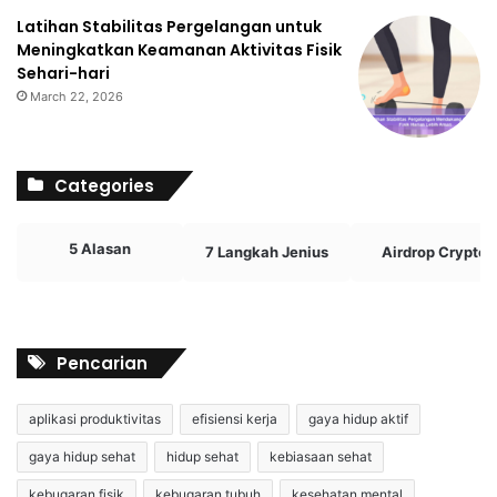
Latihan Stabilitas Pergelangan untuk
Meningkatkan Keamanan Aktivitas Fisik
Sehari-hari
March 22, 2026
Categories
5 Alasan
7 Langkah Jenius
Airdrop Crypto
Pencarian
aplikasi produktivitas
efisiensi kerja
gaya hidup aktif
gaya hidup sehat
hidup sehat
kebiasaan sehat
kebugaran fisik
kebugaran tubuh
kesehatan mental