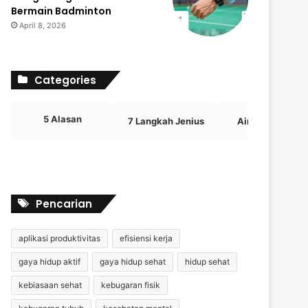
Bermain Badminton
April 8, 2026
Categories
5 Alasan
7 Langkah Jenius
Airdrop Crypto
Pencarian
aplikasi produktivitas
efisiensi kerja
gaya hidup aktif
gaya hidup sehat
hidup sehat
kebiasaan sehat
kebugaran fisik