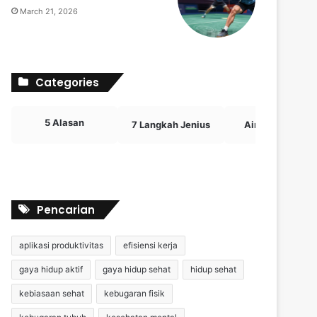
March 21, 2026
Categories
5 Alasan
7 Langkah Jenius
Airdrop Crypto
Pencarian
aplikasi produktivitas
efisiensi kerja
gaya hidup aktif
gaya hidup sehat
hidup sehat
kebiasaan sehat
kebugaran fisik