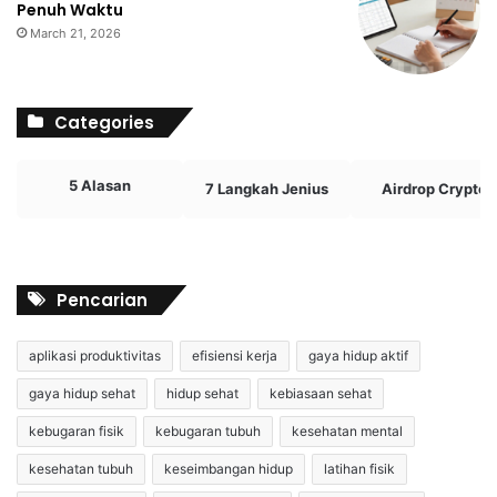
Penuh Waktu
March 21, 2026
Categories
5 Alasan
7 Langkah Jenius
Airdrop Crypto
Pencarian
aplikasi produktivitas
efisiensi kerja
gaya hidup aktif
gaya hidup sehat
hidup sehat
kebiasaan sehat
kebugaran fisik
kebugaran tubuh
kesehatan mental
kesehatan tubuh
keseimbangan hidup
latihan fisik