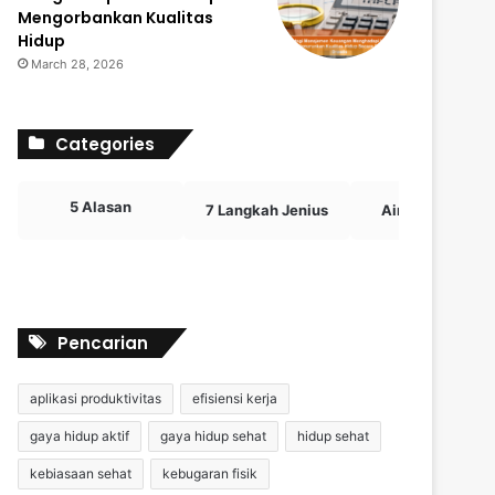
Mengorbankan Kualitas
Hidup
March 28, 2026
Categories
5 Alasan
7 Langkah Jenius
Airdrop Crypto
Pencarian
aplikasi produktivitas
efisiensi kerja
gaya hidup aktif
gaya hidup sehat
hidup sehat
kebiasaan sehat
kebugaran fisik