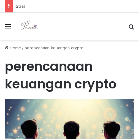
Strategi Manajemen Keuangan Efektif untuk Unggul di Industri E-commerce yang Kompetitif
Menu
Se
Home
/
perencanaan keuangan crypto
perencanaan
keuangan crypto