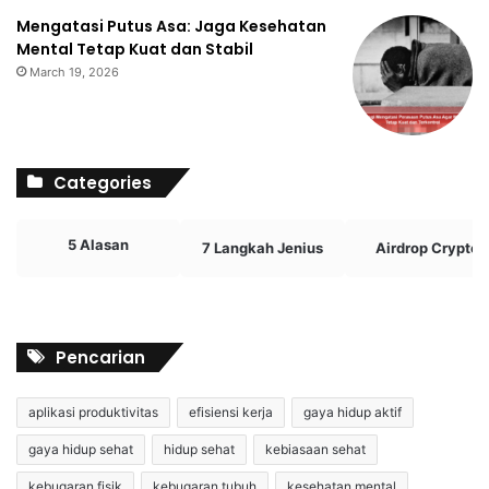
Mengatasi Putus Asa: Jaga Kesehatan
Mental Tetap Kuat dan Stabil
March 19, 2026
Categories
5 Alasan
7 Langkah Jenius
Airdrop Crypto
Pencarian
aplikasi produktivitas
efisiensi kerja
gaya hidup aktif
gaya hidup sehat
hidup sehat
kebiasaan sehat
kebugaran fisik
kebugaran tubuh
kesehatan mental